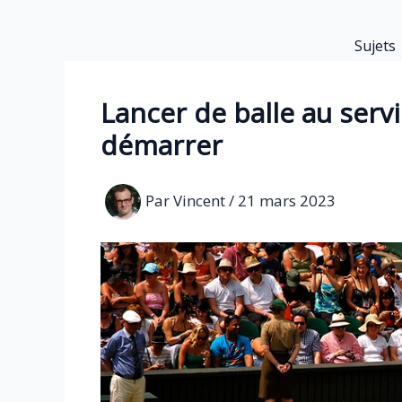
Aller
au
Sujets
contenu
Lancer de balle au servi
démarrer
Par
Vincent
/
21 mars 2023