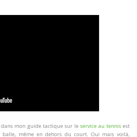
dans mon guide tactique sur le
service au tennis
est
e balle, même en dehors du court. Oui mais voilà,