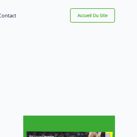
Contact
Accueil Du Site