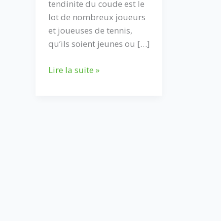
tendinite du coude est le
lot de nombreux joueurs
et joueuses de tennis,
qu’ils soient jeunes ou […]
Comment
Lire la suite »
jouer
avec
un
tennis
elbow
et
eviter
deux
erreurs
qui
risquent