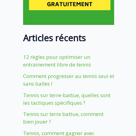
Articles récents
12 règles pour optimiser un
entrainement libre de tennis
Comment progresser au tennis seul et
sans balles !
Tennis sur terre-battue, quelles sont
les tactiques spécifiques ?
Tennis sur terre battue, comment
bien jouer ?
Tennis, comment gagner avec