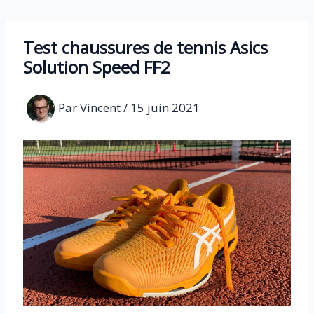
Aller
au
Test chaussures de tennis Asics
contenu
Solution Speed FF2
Par
Vincent
/
15 juin 2021