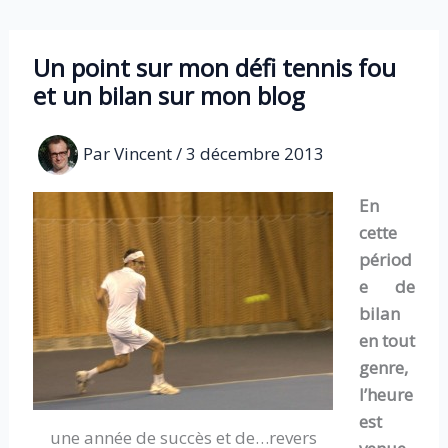
Aller
au
Un point sur mon défi tennis fou
contenu
et un bilan sur mon blog
Par
Vincent
/
3 décembre 2013
En
cette
périod
e de
bilan
en tout
genre,
l’heure
est
une année de succès et de…revers