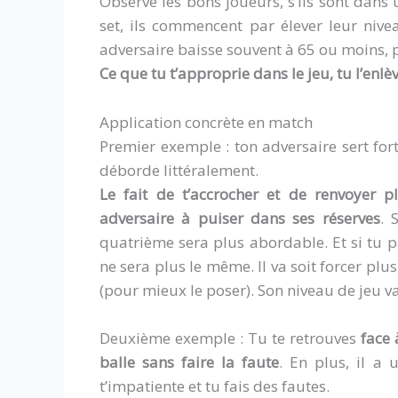
Observe les bons joueurs, s’ils sont dans
set, ils commencent par élever leur niv
adversaire baisse souvent à 65 ou moins, p
Ce que tu t’approprie dans le jeu, tu l’enlè
Application concrète en match
Premier exemple : ton adversaire sert fort 
déborde littéralement.
Le fait de t’accrocher et de renvoyer 
adversaire à puiser dans ses réserves
. 
quatrième sera plus abordable. Et si tu p
ne sera plus le même. Il va soit forcer plus 
(pour mieux le poser). Son niveau de jeu va 
Deuxième exemple : Tu te retrouves
face 
balle sans faire la faute
. En plus, il a 
t’impatiente et tu fais des fautes.