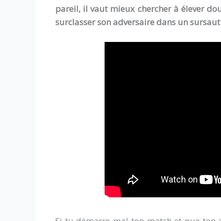
pareil, il vaut mieux chercher à élever d
surclasser son adversaire dans un sursaut i
Si tu démarre mal ton match et que ton 