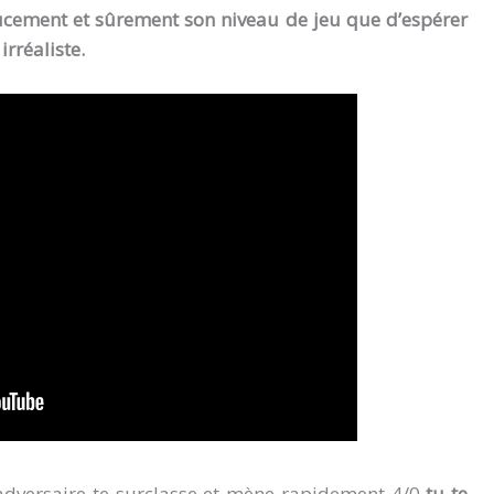
oucement et sûrement son niveau de jeu que d’espérer
rréaliste.
adversaire te surclasse et mène rapidement 4/0
tu te