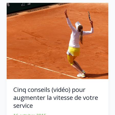
mon
coup
droit
à
l’aide
d’un
professeur
agrégé
de
physique
et
d’un
génie
Cinq conseils (vidéo) pour
du
augmenter la vitesse de votre
tennis
service