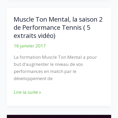
coup
droit
Muscle Ton Mental, la saison 2
de
de Performance Tennis ( 5
tennis
extraits vidéo)
lifté
:
16 janvier 2017
3
astuces
La formation Muscle Ton Mental a pour
(vidéo)
but d’augmenter le niveau de vos
performances en match par le
développement de
Muscle
Lire la suite »
Ton
Mental,
la