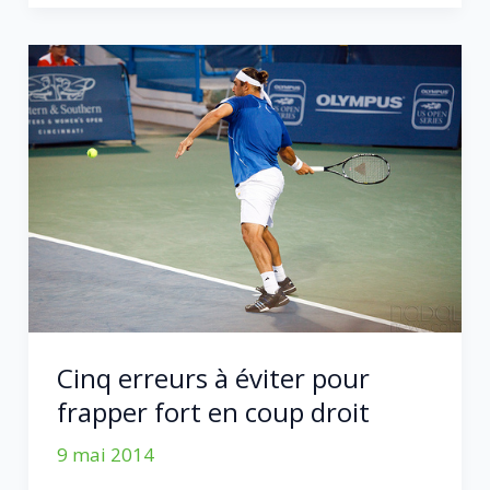
votre
niveau
de
tennis
en
pratiquant
la
respiration
complète
Cinq erreurs à éviter pour
frapper fort en coup droit
9 mai 2014