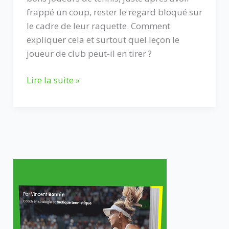
frappé un coup, rester le regard bloqué sur
le cadre de leur raquette. Comment
expliquer cela et surtout quel leçon le
joueur de club peut-il en tirer ?
Recherchez
Lire la suite »
les
bonnes
sensations
quand
vous
frappez
la
balle
au
tennis