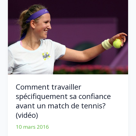
saison
2
de
Performance
Tennis
(
5
extraits
vidéo)
Comment travailler
spécifiquement sa confiance
avant un match de tennis?
(vidéo)
10 mars 2016