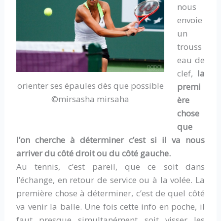
nous
envoie
un
trouss
eau de
clef,
la
orienter ses épaules dès que possible
premi
©mirsasha mirsaha
ère
chose
que
l’on cherche à déterminer c’est si il va nous
arriver du côté droit ou du côté gauche.
Au tennis, c’est pareil, que ce soit dans
l’échange, en retour de service ou à la volée. La
première chose à déterminer, c’est de quel côté
va venir la balle. Une fois cette info en poche, il
faut presque simultanément soit visser les