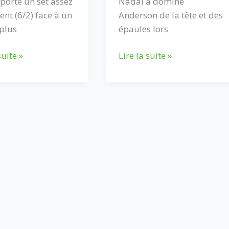
Nadal a dominé
mporté un set assez
Anderson de la tête et des
ent (6/2) face à un
épaules lors
plus
Comment
nt
Lire la suite »
suite »
Rafael
Nadal
bat
Kevin
Anderson
r
à
l’US
OPEN
2017.
Analyse
nement
par
Fabrice