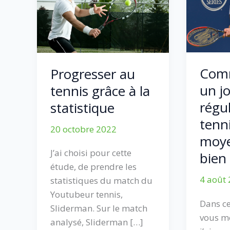
Comm
Progresser au
un j
tennis grâce à la
régul
statistique
tenn
20 octobre 2022
moy
J’ai choisi pour cette
bien
étude, de prendre les
4 août
statistiques du match du
Youtubeur tennis,
Dans cet
Sliderman. Sur le match
vous m
analysé, Sliderman […]