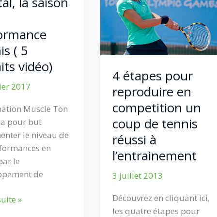
l, la saison
ormance
s ( 5
its vidéo)
4 étapes pour
ier 2017
reproduire en
competition un
mation Muscle Ton
coup de tennis
 a pour but
nter le niveau de
réussi à
rformances en
l’entrainement
ar le
ppement de
3 juillet 2013
Découvrez en cliquant ici,
suite »
les quatre étapes pour