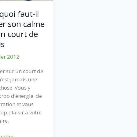
l’entrainement
uoi faut-il
er son calme
un court de
is
ier 2012
ver sur un court de
n’est jamais une
hose. Vous y
 trop d’énergie, de
ration et vous
rop plaisir à votre
ire.
oi
suite »