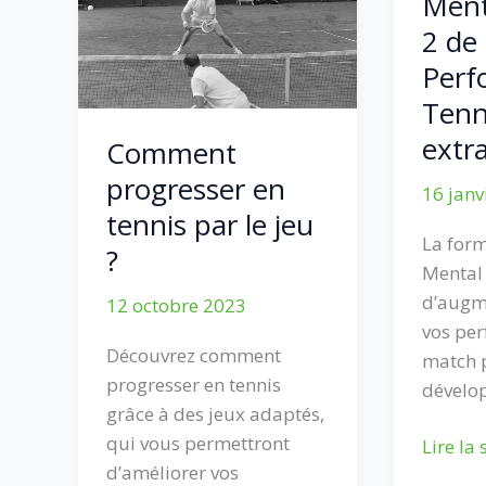
Menta
2 de
Perf
Tenni
extra
Comment
progresser en
16 janv
tennis par le jeu
La for
?
Mental
d’augme
12 octobre 2023
vos pe
Découvrez comment
match p
progresser en tennis
dévelo
grâce à des jeux adaptés,
qui vous permettront
Muscle
Lire la 
d’améliorer vos
Ton