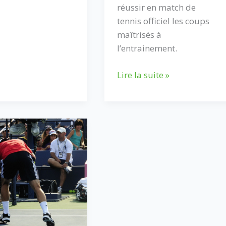
réussir en match de
tennis officiel les coups
maîtrisés à
l’entrainement.
4
Lire la suite »
mance
étapes
pour
reproduire
en
competition
un
coup
de
tennis
réussi
à