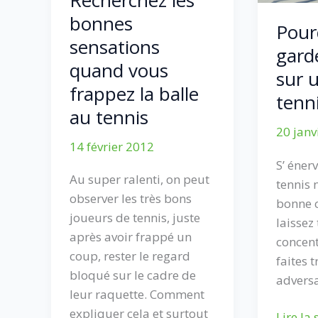
bonnes
Pourq
sensations
gard
quand vous
sur 
frappez la balle
tenn
au tennis
20 janv
14 février 2012
S’ éner
Au super ralenti, on peut
tennis 
observer les très bons
bonne c
joueurs de tennis, juste
laissez
après avoir frappé un
concent
coup, rester le regard
faites t
bloqué sur le cadre de
adversa
leur raquette. Comment
expliquer cela et surtout
Pourqu
Lire la 