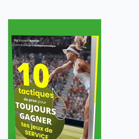
fondateur
de
l’académie
tennis
tactique