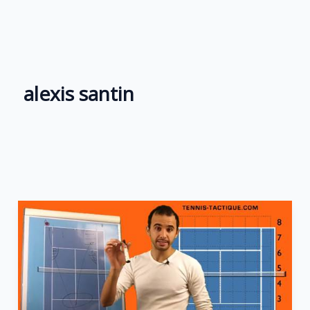
Aller
au
contenu
alexis santin