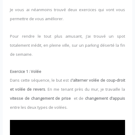
Je vous ai néanmoins trouvé deux exercices qui vont vous
permettre de vous améliorer.
Pour rendre le tout plus amusant, j’ai trouvé un spot
totalement inédit, en pleine ville, sur un parking déserté la fin
de semaine.
Exercice 1 : Volée
Dans cette séquence, le but est d
’alterner volée de coup-droit
et volée de revers
. En me tenant près du mur, je travaille la
vitesse de changement de prise
et de
changement d’appuis
entre les deux types de volées.