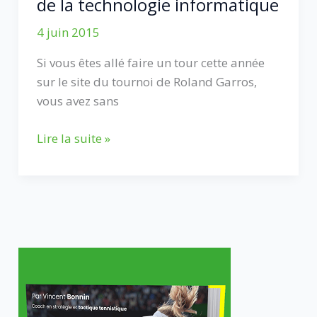
de la technologie informatique
4 juin 2015
Si vous êtes allé faire un tour cette année
sur le site du tournoi de Roland Garros,
vous avez sans
Comment
Lire la suite »
améliorer
votre
expérience
de
fan
de
tennis
à
Roland