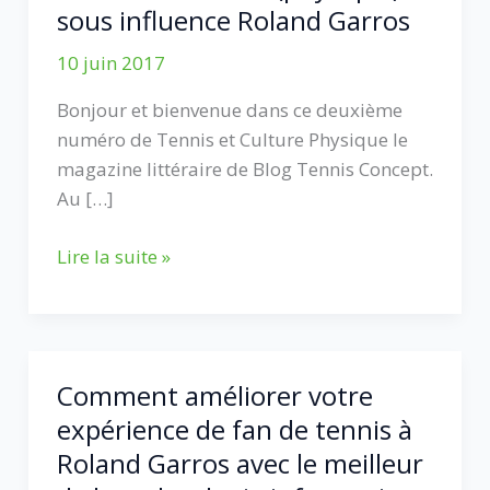
sous influence Roland Garros
10 juin 2017
Bonjour et bienvenue dans ce deuxième
numéro de Tennis et Culture Physique le
magazine littéraire de Blog Tennis Concept.
Au […]
Tennis
Lire la suite »
et
Culture
(physique)
sous
Comment améliorer votre
influence
expérience de fan de tennis à
Roland
Roland Garros avec le meilleur
Garros