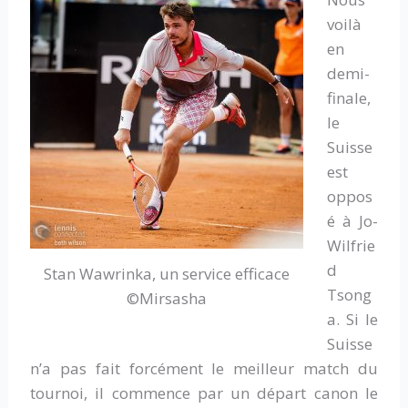
voilà
en
demi-
finale,
le
Suisse
est
oppos
é à Jo-
Wilfrie
d
Stan Wawrinka, un service efficace
Tsong
©Mirsasha
a. Si le
Suisse
n’a pas fait forcément le meilleur match du
tournoi, il commence par un départ canon le