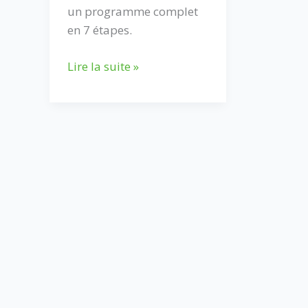
un programme complet
en 7 étapes.
7
Lire la suite »
étapes
pour
trouver
la
confiance
au
tennis