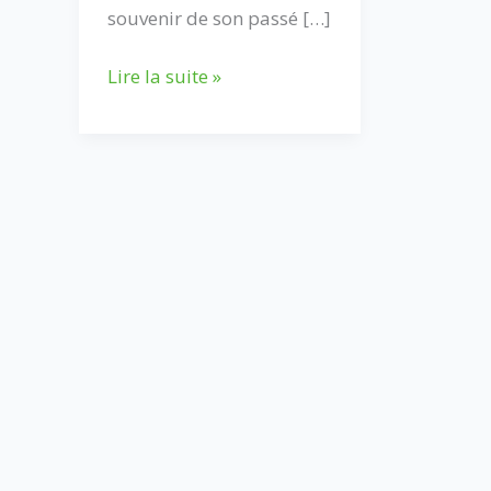
souvenir de son passé […]
Finir
Lire la suite »
son
match
de
tennis,
cette
difficulté
connue
de
tous
!