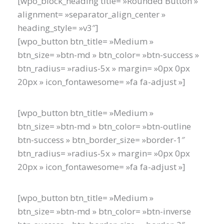
[wpo_block_heading title= »Rounded Button »
alignment= »separator_align_center »
heading_style= »v3″]
[wpo_button btn_title= »Medium »
btn_size= »btn-md » btn_color= »btn-success »
btn_radius= »radius-5x » margin= »0px 0px
20px » icon_fontawesome= »fa fa-adjust »]
[wpo_button btn_title= »Medium »
btn_size= »btn-md » btn_color= »btn-outline
btn-success » btn_border_size= »border-1″
btn_radius= »radius-5x » margin= »0px 0px
20px » icon_fontawesome= »fa fa-adjust »]
[wpo_button btn_title= »Medium »
btn_size= »btn-md » btn_color= »btn-inverse