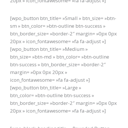
20px » icon_fontawesome= »fa fa-adjust »]
[wpo_button btn_title= »Small » btn_size= »btn-
sm » btn_color= »btn-outline btn-success »
btn_border_size= »border-2″ margin= »0px 0px
20px » icon_fontawesome= »fa fa-adjust »]
[wpo_button btn_title= »Medium »
btn_size= »btn-md » btn_color= »btn-outline
btn-success » btn_border_size= »border-2″
margin= »0px 0px 20px »
icon_fontawesome= »fa fa-adjust »]
[wpo_button btn_title= »Large »
btn_color= »btn-outline btn-success »
btn_border_size= »border-2″ margin= »0px 0px
20px » icon_fontawesome= »fa fa-adjust »]