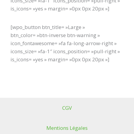
icons_size= »fa-1″ icons_position= »pull-right »
is_icons= »yes » margin= »0px 0px 20px »]
[wpo_button btn_title= »Large »
btn_color= »btn-inverse btn-warning »
icon_fontawesome= »fa fa-long-arrow-right »
icons_size= »fa-1″ icons_position= »pull-right »
is_icons= »yes » margin= »0px 0px 20px »]
CGV
Mentions Légales