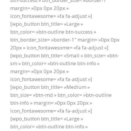
btn-success » btn_border_size= »border-1″
margin= »0px 0px 20px »
icon_fontawesome= »fa fa-adjust »]
[wpo_button btn_title= »Large »
btn_color= »btn-outline btn-success »
btn_border_size= »border-1″ margin= »0px 0px
20px » icon_fontawesome= »fa fa-adjust »]
[wpo_button btn_title= »Small » btn_size= »btn-
sm » btn_color= »btn-outline btn-info »
margin= »0px 0px 20px »
icon_fontawesome= »fa fa-adjust »]
[wpo_button btn_title= »Medium »
btn_size= »btn-md » btn_color= »btn-outline
btn-info » margin= »0px 0px 20px »
icon_fontawesome= »fa fa-adjust »]
[wpo_button btn_title= »Large »
btn_color= »btn-outline btn-info »