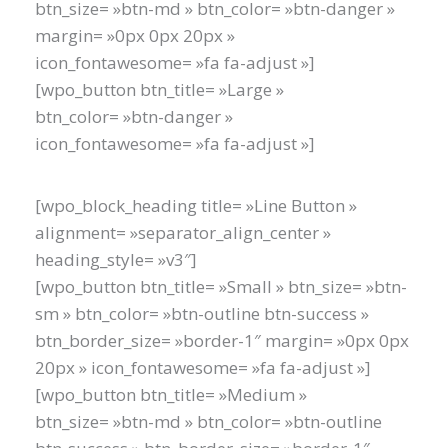
btn_size= »btn-md » btn_color= »btn-danger »
margin= »0px 0px 20px »
icon_fontawesome= »fa fa-adjust »]
[wpo_button btn_title= »Large »
btn_color= »btn-danger »
icon_fontawesome= »fa fa-adjust »]
[wpo_block_heading title= »Line Button »
alignment= »separator_align_center »
heading_style= »v3″]
[wpo_button btn_title= »Small » btn_size= »btn-
sm » btn_color= »btn-outline btn-success »
btn_border_size= »border-1″ margin= »0px 0px
20px » icon_fontawesome= »fa fa-adjust »]
[wpo_button btn_title= »Medium »
btn_size= »btn-md » btn_color= »btn-outline