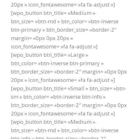
20px » icon_fontawesome= »fa fa-adjust »]
[wpo_button btn_title= »Medium »
btn_size= »btn-md » btn_color= »btn-inverse
btn-primary » btn_border_size= »border-2″
margin= »0px 0px 20px »
icon_fontawesome= »fa fa-adjust »]
[wpo_button btn_title= »Large »
btn_color= »btn-inverse btn-primary »
btn_border_size= »border-2″ margin= »0px 0px
20px » icon_fontawesome= »fa fa-adjust »]
[wpo_button btn_title= »Small » btn_size= »btn-
sm » btn_color= »btn-inverse btn-info »
btn_border_size= »border-2″ margin= »0px 0px
20px » icon_fontawesome= »fa fa-adjust »]
[wpo_button btn_title= »Medium »
btn_size= »btn-md » btn_color= »btn-inverse
btn-info » btn_border_size= »border-2″