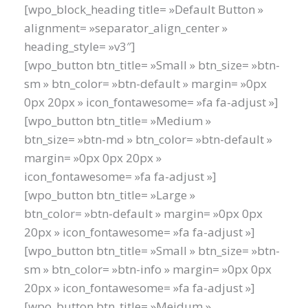
Aller
[wpo_block_heading title= »Default Button »
au
alignment= »separator_align_center »
contenu
heading_style= »v3″]
[wpo_button btn_title= »Small » btn_size= »btn-
sm » btn_color= »btn-default » margin= »0px
0px 20px » icon_fontawesome= »fa fa-adjust »]
[wpo_button btn_title= »Medium »
btn_size= »btn-md » btn_color= »btn-default »
margin= »0px 0px 20px »
icon_fontawesome= »fa fa-adjust »]
[wpo_button btn_title= »Large »
btn_color= »btn-default » margin= »0px 0px
20px » icon_fontawesome= »fa fa-adjust »]
[wpo_button btn_title= »Small » btn_size= »btn-
sm » btn_color= »btn-info » margin= »0px 0px
20px » icon_fontawesome= »fa fa-adjust »]
[wpo_button btn_title= »Meidum »