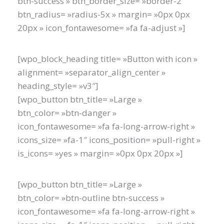
btn-success » btn_border_size= »border-2″
btn_radius= »radius-5x » margin= »0px 0px
20px » icon_fontawesome= »fa fa-adjust »]
[wpo_block_heading title= »Button with icon »
alignment= »separator_align_center »
heading_style= »v3″]
[wpo_button btn_title= »Large »
btn_color= »btn-danger »
icon_fontawesome= »fa fa-long-arrow-right »
icons_size= »fa-1″ icons_position= »pull-right »
is_icons= »yes » margin= »0px 0px 20px »]
[wpo_button btn_title= »Large »
btn_color= »btn-outline btn-success »
icon_fontawesome= »fa fa-long-arrow-right »