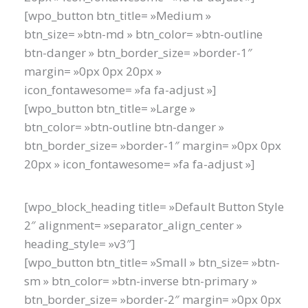
[wpo_button btn_title= »Medium »
btn_size= »btn-md » btn_color= »btn-outline
btn-danger » btn_border_size= »border-1″
margin= »0px 0px 20px »
icon_fontawesome= »fa fa-adjust »]
[wpo_button btn_title= »Large »
btn_color= »btn-outline btn-danger »
btn_border_size= »border-1″ margin= »0px 0px
20px » icon_fontawesome= »fa fa-adjust »]
[wpo_block_heading title= »Default Button Style
2″ alignment= »separator_align_center »
heading_style= »v3″]
[wpo_button btn_title= »Small » btn_size= »btn-
sm » btn_color= »btn-inverse btn-primary »
btn_border_size= »border-2″ margin= »0px 0px