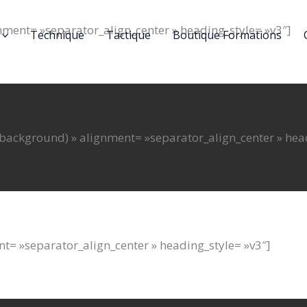
nment= »separator_align_center » heading_style= »v3″]
Technique
Tactique
Boutique Formations
background) » alignment= »separator_align_center » headin
nt= »separator_align_center » heading_style= »v3″]