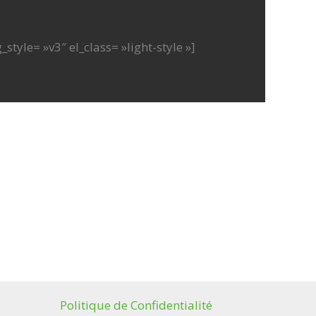
yle= »v3″ el_class= »light-style »]
Politique de Confidentialité