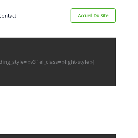
Contact
Accueil Du Site
g_style= »v3″ el_class= »light-style »]