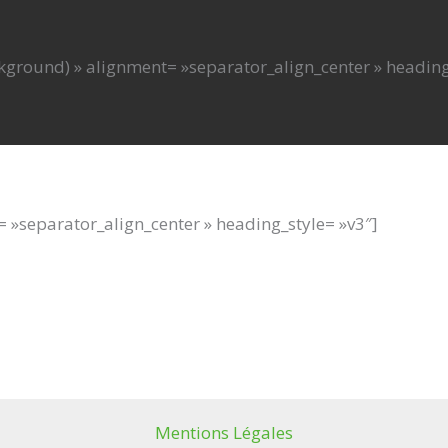
ground) » alignment= »separator_align_center » heading_st
= »separator_align_center » heading_style= »v3″]
Mentions Légales